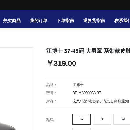
热卖商品
我的订单
下单指南
退换货指南
联系我
江博士 37-45码 大男童 系带款皮鞋(
￥319.00
品牌：
江博士
型号：
DF-M6000053-37
库存：
该尺码暂时无货，请点击到货通知
37
38
39
鞋码