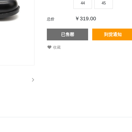
44
45
￥319.00
总价
已售罄
到货通知
收藏